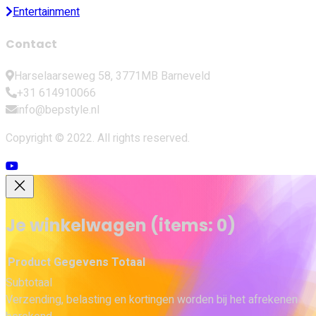
Entertainment
Contact
Harselaarseweg 58, 3771MB Barneveld
+31 614910066
info@bepstyle.nl
Copyright © 2022. All rights reserved.
Je winkelwagen
(items: 0)
Product
Gegevens
Totaal
Subtotaal
Producten
Verzending, belasting en kortingen worden bij het afrekenen