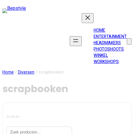
Ga
naar
de
inhoud
HOME
ENTERTAINMENT
HEADMAKERS
PHOTOSHOOTS
WINKEL
WORKSHOPS
Home
/
Diversen
/ scrapbooken
scrapbooken
Zoeken