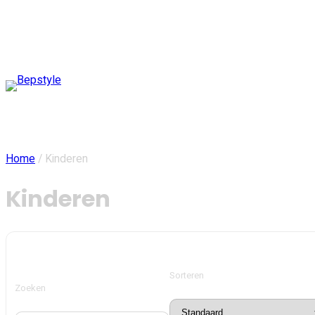
Ga
naar
de
inhoud
Home
/ Kinderen
Kinderen
Sorteren
Zoeken