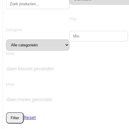
Prijs
Categorie
Kleur
Geen kleuren gevonden.
Maat
Geen maten gevonden.
Reset
Filter